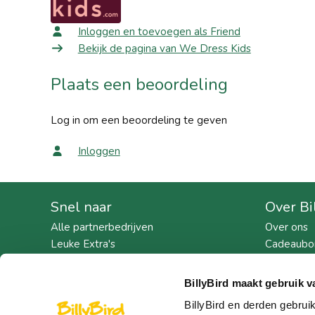
Inloggen en toevoegen als Friend
Bekijk de pagina van We Dress Kids
Plaats een beoordeling
Log in om een beoordeling te geven
Inloggen
Snel naar
Over Bi
Alle partnerbedrijven
Over ons
Leuke Extra's
Cadeaubo
Win prijzen
Geschiede
Werken bij
BillyBird maakt gebruik v
Pers
BillyBird en derden gebrui
Exploitat