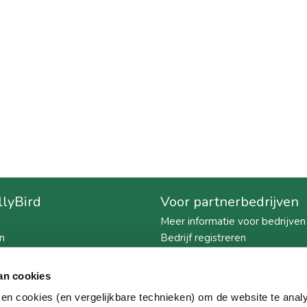
llyBird
Voor partnerbedrijven
Meer informatie voor bedrijven
n
Bedrijf registreren
nis
Download de brochure
 BillyBird
an cookies
ken cookies (en vergelijkbare technieken) om de website te anal
ie strandbaden