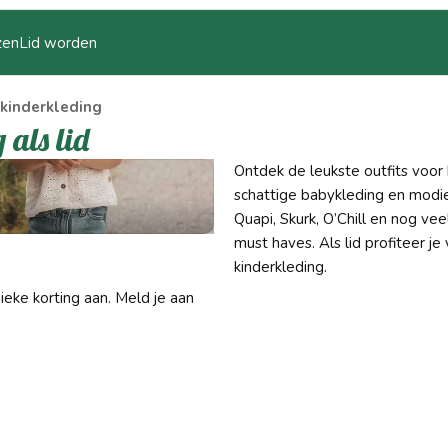
zen
Lid worden
 kinderkleding
als lid
Ontdek de leukste outfits voor
schattige babykleding en modie
Quapi, Skurk, O’Chill en nog ve
must haves. Als lid profiteer j
kinderkleding.
nieke korting aan. Meld je aan