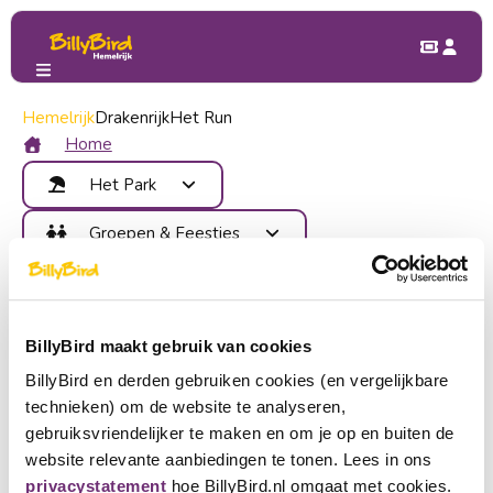
Hemelrijk
Lidmaatschap
Drakenrijk
Het Run
Lidmaatschap BillyBird Hemelrijk eenmalig
Home
Lidmaatschap BillyBird
Het Park
Hemelrijk eenmalig
Attracties
Groepen & Feestjes
Eten & Drinken
Voordelen
Kinderfeestje
Plattegrond
Contact
Schoolreisje
Gebieden
Bedrijfsdag
Lid worden
Evenementen
BillyBird maakt gebruik van cookies
Groepsuitje
Inloggen
BillyBird en derden gebruiken cookies (en vergelijkbare
Tickets kopen
technieken) om de website te analyseren,
Taal kiezen
gebruiksvriendelijker te maken en om je op en buiten de
website relevante aanbiedingen te tonen. Lees in ons
Partner worden
Nederlands
privacystatement
hoe BillyBird.nl omgaat met cookies.