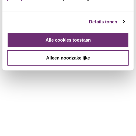
About us
Gift voucher
History
Details tonen
Working at BillyBird
Press
Operation of beach baths
Alle cookies toestaan
For partner companies
Alleen noodzakelijke
More information for companies
Register a company
Download the brochure
© BillyBird 2026