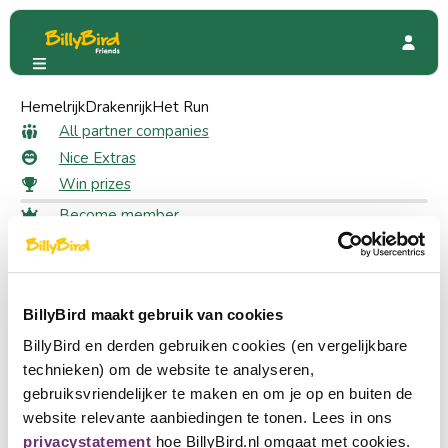
Hemelrijk
Apenheul
Drakenrijk
Reviews
Het Run
All reviews for Apenheul
All partner companies
Nice Extras
Win prizes
Place a review
Become member
Write a review for this page.
Login
Choose a language
Quickly to
Become partner
BillyBird maakt gebruik van cookies
Nederlands
All partner companies
BillyBird en derden gebruiken cookies (en vergelijkbare
Nice Extras
English
technieken) om de website te analyseren,
Win prizes
gebruiksvriendelijker te maken en om je op en buiten de
Deutsch
website relevante aanbiedingen te tonen. Lees in ons
About BillyBird
privacystatement
hoe BillyBird.nl omgaat met cookies.