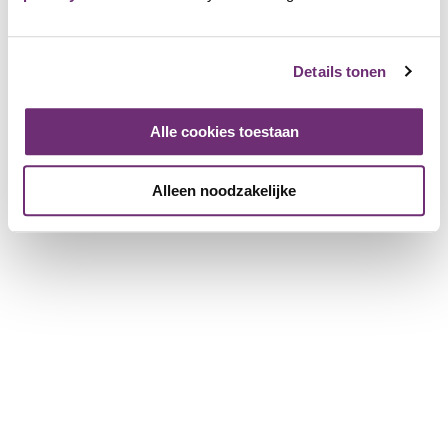
About BillyBird
About us
Gift voucher
Details tonen
History
Working at BillyBird
Alle cookies toestaan
Press
Operation of beach baths
Alleen noodzakelijke
For partner companies
More information for companies
Register a company
Download the brochure