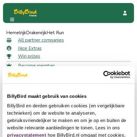
Hemelrijk
“Bij ons” onder de panne
Drakenrijk
Het Run
Special Offers
All partner companies
Nice Extras
5 likes
For members
Win prizes
“Bij ons” onder de panne
Become member
10% discount
Login
Choose a language
Become partner
BillyBird maakt gebruik van cookies
Nederlands
Quickly to
BillyBird en derden gebruiken cookies (en vergelijkbare
English
All partner companies
technieken) om de website te analyseren,
Nice Extras
gebruiksvriendelijker te maken en om je op en buiten de
Deutsch
Win prizes
website relevante aanbiedingen te tonen. Lees in ons
privacystatement
hoe BillyBird.nl omgaat met cookies.