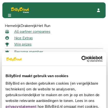
Hemelrijk
Familierestaurant Fabula
Drakenrijk
Het Run
Special Offers
All partner companies
Nice Extras
20 likes
For members
Win prizes
Familierestaurant Fabula
Become member
Free Rocket ice cream
Login
Choose a language
Become partner
BillyBird maakt gebruik van cookies
Nederlands
Quickly to
BillyBird en derden gebruiken cookies (en vergelijkbare
English
All partner companies
technieken) om de website te analyseren,
Nice Extras
gebruiksvriendelijker te maken en om je op en buiten de
Deutsch
Win prizes
website relevante aanbiedingen te tonen. Lees in ons
privacystatement
hoe BillyBird.nl omgaat met cookies.