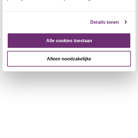
About BillyBird
About us
Gift voucher
Details tonen
History
Working at BillyBird
Alle cookies toestaan
Press
Operation of beach baths
Alleen noodzakelijke
For partner companies
More information for companies
Register a company
Download the brochure