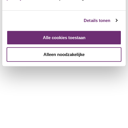
Grand prize: family ticket for 4 people
Details tonen
Quickly to
Alle cookies toestaan
All partner companies
Nice Extras
Alleen noodzakelijke
Win prizes
About BillyBird
About us
Gift voucher
History
Working at BillyBird
Press
Operation of beach baths