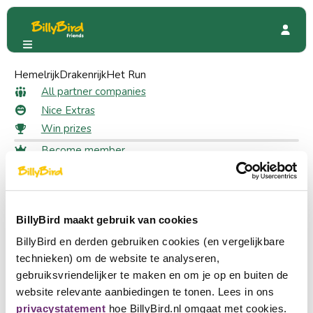
Hemelrijk
Industry Servicebioscoop Veghel
Drakenrijk
Het Run
Lotteries
Win prizes: Industry
All partner companies
Nice Extras
Servicebioscoop Veghel
Win prizes
Become member
Login
127 likes
Results 28 August
Choose a language
Industry Servicebioscoop Veghel
Become partner
BillyBird maakt gebruik van cookies
Grand prize: 2 free tickets
Nederlands
BillyBird en derden gebruiken cookies (en vergelijkbare
English
technieken) om de website te analyseren,
gebruiksvriendelijker te maken en om je op en buiten de
Deutsch
120 likes
Results 28 October
website relevante aanbiedingen te tonen. Lees in ons
privacystatement
hoe BillyBird.nl omgaat met cookies.
Industry Servicebioscoop Veghel