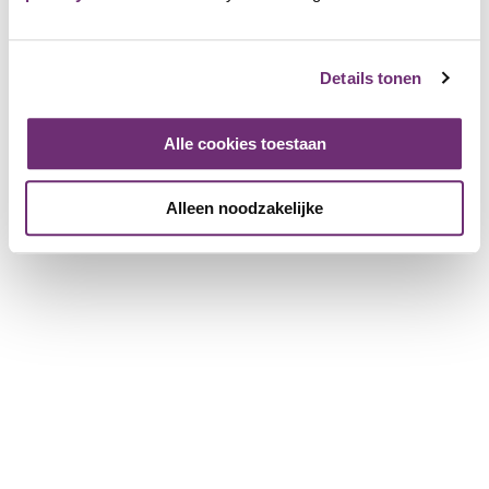
offers.
Kleurenfeest
Details tonen
495 Friends
Alle cookies toestaan
Login and add as Friend
View the page of Kleurenfeest
Alleen noodzakelijke
Place a review
Log in to leave a review
Login
Quickly to
All partner companies