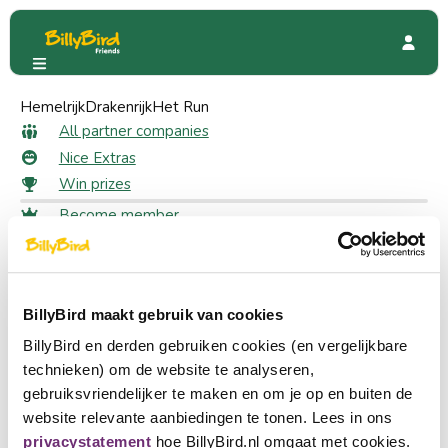
Hemelrijk
Kleurenfeest
Drakenrijk
Het Run
Special Offers
5% discount on online purchases
All partner companies
5% discount on online
Nice Extras
Win prizes
purchases as a member
Become member
Login
15 likes
Choose a language
Become partner
BillyBird maakt gebruik van cookies
Nederlands
Claim your discount
BillyBird en derden gebruiken cookies (en vergelijkbare
Log in to claim your discount
English
technieken) om de website te analyseren,
Log in
gebruiksvriendelijker te maken en om je op en buiten de
Deutsch
website relevante aanbiedingen te tonen. Lees in ons
5% discount on all online purchases, excluding special
privacystatement
hoe BillyBird.nl omgaat met cookies.