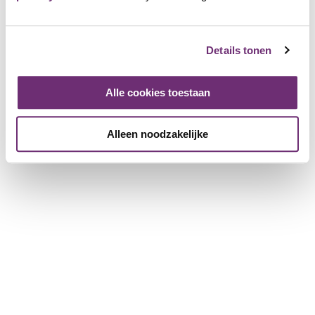
Details tonen
Alle cookies toestaan
Alleen noodzakelijke
Madurodam
1813 Friends
Login and add as Friend
The brrrfect winter outing?
Madurodam!