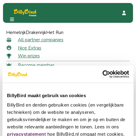
Hemelrijk
Madurodam
Drakenrijk
Het Run
Madurodam
All partner companies
Nice Extras
Win prizes
Become member
1813 Friends
Login
Choose a language
Become partner
BillyBird maakt gebruik van cookies
Nederlands
BillyBird en derden gebruiken cookies (en vergelijkbare
English
technieken) om de website te analyseren,
gebruiksvriendelijker te maken en om je op en buiten de
Deutsch
website relevante aanbiedingen te tonen. Lees in ons
privacystatement
hoe BillyBird.nl omgaat met cookies.