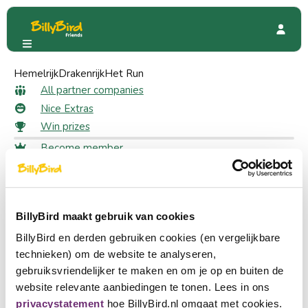
Hemelrijk
Het Oertijdmuseum
Drakenrijk
Het Run
Het Oertijdmuseum
All partner companies
Nice Extras
Win prizes
Become member
2273 Friends
Login
Choose a language
Become partner
BillyBird maakt gebruik van cookies
Nederlands
BillyBird en derden gebruiken cookies (en vergelijkbare
English
technieken) om de website te analyseren,
gebruiksvriendelijker te maken en om je op en buiten de
Deutsch
website relevante aanbiedingen te tonen. Lees in ons
privacystatement
hoe BillyBird.nl omgaat met cookies.