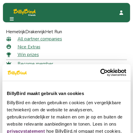
Hemelrijk
Steinerbos
Drakenrijk
Reviews
Het Run
All reviews for Steinerbos
All partner companies
Nice Extras
Win prizes
Place a review
Become member
Write a review for this page.
Login
Choose a language
Quickly to
Become partner
BillyBird maakt gebruik van cookies
Nederlands
All partner companies
BillyBird en derden gebruiken cookies (en vergelijkbare
Nice Extras
English
technieken) om de website te analyseren,
Win prizes
gebruiksvriendelijker te maken en om je op en buiten de
Deutsch
website relevante aanbiedingen te tonen. Lees in ons
About BillyBird
privacystatement
hoe BillyBird.nl omgaat met cookies.