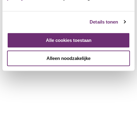
About us
Gift voucher
History
Details tonen
Working at BillyBird
Press
Operation of beach baths
Alle cookies toestaan
For partner companies
Alleen noodzakelijke
More information for companies
Register a company
Download the brochure
© BillyBird 2026