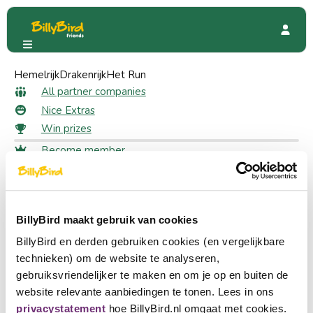
Hemelrijk
Stichting museum Krona
Drakenrijk
Het Run
Special Offers
All partner companies
Nice Extras
4 likes
Win prizes
Stichting museum Krona
Become member
2nd coffee free
Login
Choose a language
Become partner
BillyBird maakt gebruik van cookies
Nederlands
Quickly to
BillyBird en derden gebruiken cookies (en vergelijkbare
English
All partner companies
technieken) om de website te analyseren,
Nice Extras
gebruiksvriendelijker te maken en om je op en buiten de
Deutsch
Win prizes
website relevante aanbiedingen te tonen. Lees in ons
privacystatement
hoe BillyBird.nl omgaat met cookies.