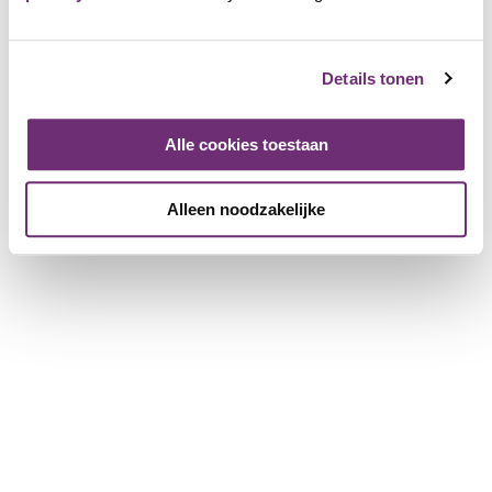
About BillyBird
About us
Gift voucher
Details tonen
History
Working at BillyBird
Alle cookies toestaan
Press
Operation of beach baths
Alleen noodzakelijke
For partner companies
More information for companies
Register a company
Download the brochure