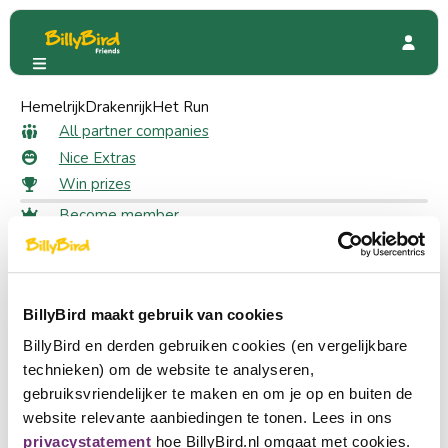
Hemelrijk
Xbaze
Drakenrijk
Het Run
Xbaze
All partner companies
Nice Extras
Win prizes
Become member
1146 Friends
Login
Choose a language
Become partner
BillyBird maakt gebruik van cookies
Nederlands
BillyBird en derden gebruiken cookies (en vergelijkbare
English
technieken) om de website te analyseren,
gebruiksvriendelijker te maken en om je op en buiten de
Deutsch
website relevante aanbiedingen te tonen. Lees in ons
privacystatement
hoe BillyBird.nl omgaat met cookies.