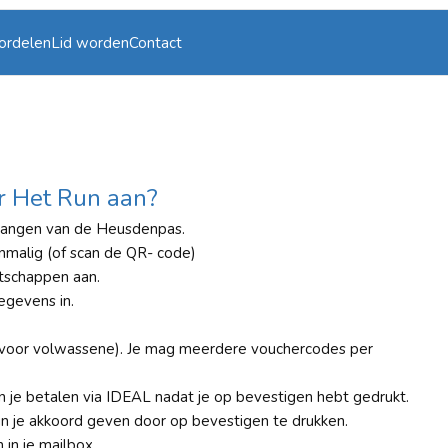
ordelen
Lid worden
Contact
r Het Run aan?
ntvangen van de Heusdenpas.
eenmalig (of scan de QR- code)
atschappen aan.
egevens in.
 (voor volwassene). Je mag meerdere vouchercodes per
n je betalen via IDEAL nadat je op bevestigen hebt gedrukt.
un je akkoord geven door op bevestigen te drukken.
in je mailbox.