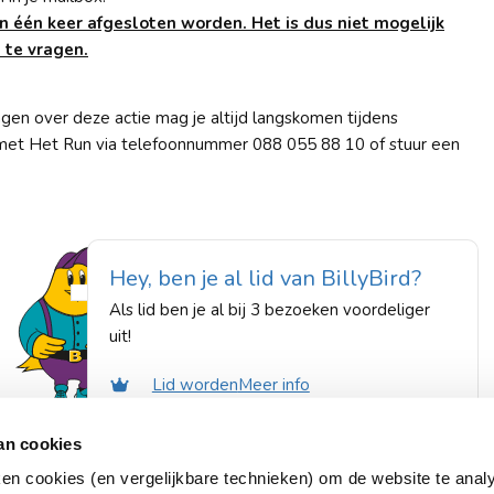
 één keer afgesloten worden. Het is dus niet mogelijk
 te vragen.
agen over deze actie mag je altijd langskomen tijdens
met Het Run via telefoonnummer 088 055 88 10 of stuur een
Hey, ben je al lid van BillyBird?
Als lid ben je al bij 3 bezoeken voordeliger
uit!
Lid worden
Meer info
an cookies
llyBird
Voor partnerbedrijven
ken cookies (en vergelijkbare technieken) om de website te anal