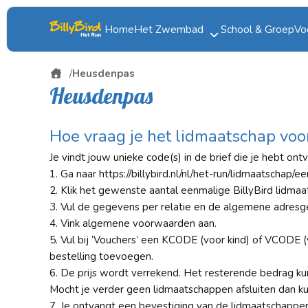
Home
Het Zwembad
School & Groep
Vo
Onze zwembaden
Heusdenpas
Heusdenpas
Dauwzwemmen
Recreatief zwemmen
Hoe vraag je het lidmaatschap voo
Eten & Drinken
Je vindt jouw unieke code(s) in de brief die je hebt o
1. Ga naar https://billybird.nl/nl/het-run/lidmaatschap/
DoggyDay
2. Klik het gewenste aantal eenmalige BillyBird lidma
3. Vul de gegevens per relatie en de algemene adresg
4. Vink algemene voorwaarden aan.
5. Vul bij ‘Vouchers’ een KCODE (voor kind) of VCODE
bestelling toevoegen.
6. De prijs wordt verrekend. Het resterende bedrag ku
Mocht je verder geen lidmaatschappen afsluiten dan k
7. Je ontvangt een bevestiging van de lidmaatschappen 