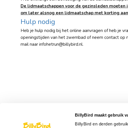
De lidmaatschappen voor de gezinsleden moeten in
om later alsnog een lidmaatschap met korting aan
Hulp nodig
Heb je hulp nodig bij het online aanvragen of heb je vr
openingstijden van het zwembad of neem contact op 
mail naar infohetrun@billybird.nl.
BillyBird maakt gebruik v
Snel naar
Over Bi
BillyBird en derden gebrui